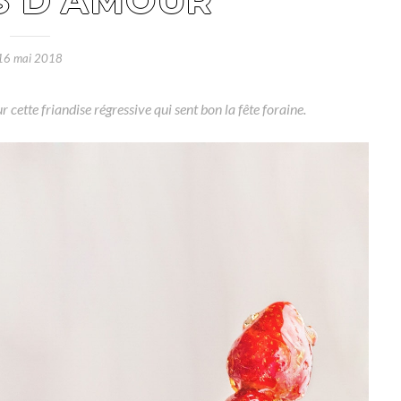
S D’AMOUR
16 mai 2018
 cette friandise régressive qui sent bon la fête foraine.